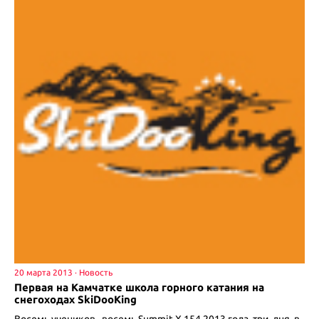
20 марта 2013
Первая на Камчатке школа горного катания на
снегоходах SkiDooKing
Восемь учеников, восемь Summit X 154 2013 года, три дня в