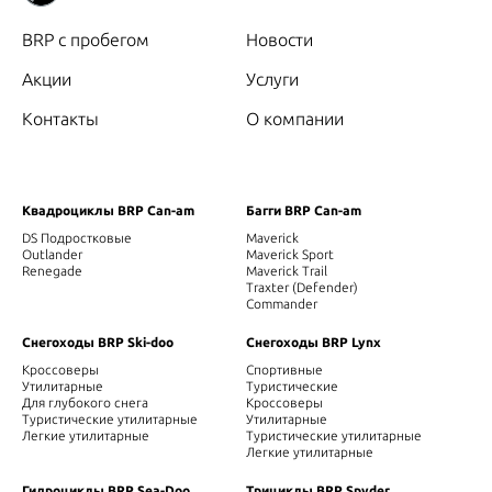
BRP с пробегом
Новости
Акции
Услуги
Контакты
О компании
Квадроциклы BRP Can-am
Багги BRP Can-am
DS Подростковые
Maverick
Outlander
Maverick Sport
Renegade
Maverick Trail
Traxter (Defender)
Commander
Снегоходы BRP Ski-doo
Снегоходы BRP Lynx
Кроссоверы
Спортивные
Утилитарные
Туристические
Для глубокого снега
Кроссоверы
Туристические утилитарные
Утилитарные
Легкие утилитарные
Туристические утилитарные
Легкие утилитарные
Гидроциклы BRP Sea-Doo
Трициклы BRP Spyder