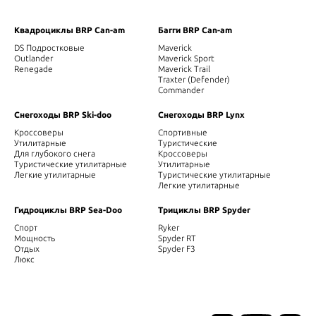
Квадроциклы BRP Can-am
Багги BRP Can-am
DS Подростковые
Maverick
Outlander
Maverick Sport
Renegade
Maverick Trail
Traxter (Defender)
Commander
Снегоходы BRP Ski-doo
Снегоходы BRP Lynx
Кроссоверы
Спортивные
Утилитарные
Туристические
Для глубокого снега
Кроссоверы
Туристические утилитарные
Утилитарные
Легкие утилитарные
Туристические утилитарные
Легкие утилитарные
Гидроциклы BRP Sea-Doo
Трициклы BRP Spyder
Спорт
Ryker
Мощность
Spyder RT
Отдых
Spyder F3
Люкс