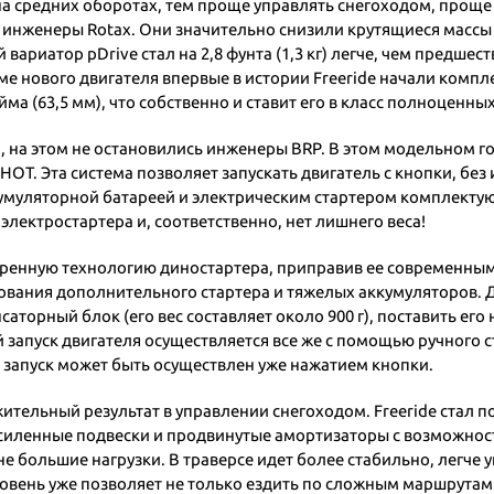
 на средних оборотах, тем проще управлять снегоходом, проще
 инженеры Rotax. Они значительно снизили крутящиеся массы 
вариатор pDrive стал на 2,8 фунта (1,3 кг) легче, чем предше
е нового двигателя впервые в истории Freeride начали компле
ма (63,5 мм), что собственно и ставит его в класс полноценны
на этом не остановились инженеры BRP. В этом модельном го
T. Эта система позволяет запускать двигатель с кнопки, без
ккумуляторной батареей и электрическим стартером комплектуют
электростартера и, соответственно, нет лишнего веса!
еренную технологию диностартера, приправив ее современным
зования дополнительного стартера и тяжелых аккумуляторов. 
аторный блок (его вес составляет около 900 г), поставить его 
й запуск двигателя осуществляется все же с помощью ручного с
 запуск может быть осуществлен уже нажатием кнопки.
ительный результат в управлении снегоходом. Freeride стал 
усиленные подвески и продвинутые амортизаторы с возможнос
не большие нагрузки. В траверсе идет более стабильно, легче
ровень уже позволяет не только ездить по сложным маршрутам