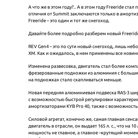
А что же в этом году?.. А в этом году Freeride ст
отличия от Summit заключаются только в амортиза
Freeride – это один и тот же снегоход.
Давайте более подробно разберем новый Freerid
REV Gen4 – это по сути новый снегоход, лишь н
XM. Как и ожидалось, в нем применены все новин
Изменена развесовка, двигатель стал более ком
фрезерованные подножки из алюминия с большими
на подножках стало скапливаться меньше.
Новая передняя алюминиевая подвеска RAS-3 ширин
с возможностью быстрой регулировки характерист
амортизаторами KYB Pro 40, также с возможност
Силовой агрегат, конечно же, самая главная сенса
двигатель в отрасли, он выдает 165 л. с., что на 
мощность не главное, а главное –крутящий момент