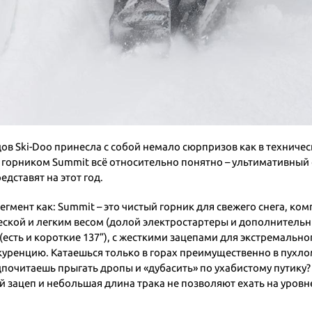
в Ski-Doo принесла с собой немало сюрпризов как в техничес
горником Summit всё относительно понятно – ультимативный сн
дставят на этот год.
егмент как: Summit – это чистый горник для свежего снега, 
кой и легким весом (долой электростартеры и дополнительный н
есть и короткие 137”), с жесткими зацепами для экстремально
ренцию. Катаешься только в горах преимущественно в пухлом с
читаешь прыгать дропы и «дубасить» по ухабистому путику? То
ий зацеп и небольшая длина трака не позволяют ехать на уров