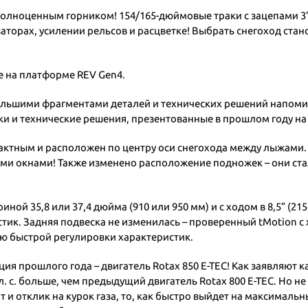
ал полноценным горником! 154/165-дюймовые траки с зацепами 3” 
торах, усилении рельсов и расцветке! Выбрать снегоход стано
e на платформе REV Gen4.
ебольшими фрагментами деталей и технических решений напом
ки и технические решения, презентованные в прошлом году на
пактным и расположен по центру оси снегохода между лыжами
 окнами! Также изменено расположение подножек – они стали
ой 35,8 или 37,4 дюйма (910 или 950 мм) и с ходом в 8,5” (2
ик. Задняя подвеска не изменилась – проверенный tMotion с х
ью быстрой регулировки характеристик.
ция прошлого года – двигатель Rotax 850 E-TEC! Как заявляют 
10 л. с. больше, чем предыдущий двигатель Rotax 800 E-TEC. Но 
 и отклик на курок газа, то, как быстро выйдет на максималь