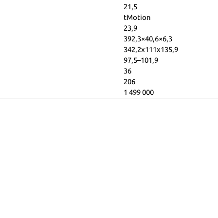
21,5
tMotion
23,9
392,3×40,6×6,3
342,2x111x135,9
97,5–101,9
36
206
1 499 000