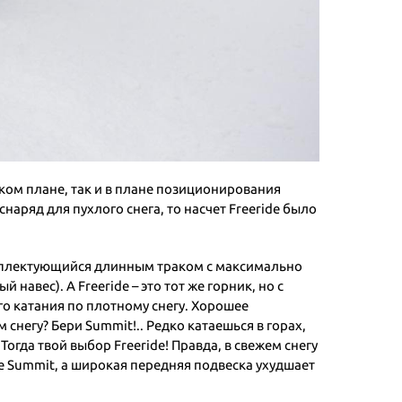
ком плане, так и в плане позиционирования
аряд для пухлого снега, то насчет Freeride было
комплектующийся длинным траком с максимально
авес). А Freeride – это тот же горник, но с
го катания по плотному снегу. Хорошее
негу? Бери Summit!.. Редко катаешься в горах,
гда твой выбор Freeride! Правда, в свежем снегу
не Summit, а широкая передняя подвеска ухудшает