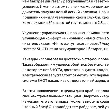
Чем быстрее двигатель раскручивается и «везет»
условиях. Именно в этом плане и «заморочились»
двигатель получил новый легкий коленвал. Новый 
подшипники – для увеличении срока службы. Кром
комплектации SP с высотой грунтозацепа в 2,5 дюй
Улучшение управляемости, повышение мощности, 
улучшающая комфорт – инновационная система SHO
читатель скажет: «И что же тут такого нового? А
системе SHOT нет ни аккумуляторной батареи, ни 
Канадцы использовали достаточно старую, пров
Таким образом, им удалось обойтись без исполь
на котором нет SHOT’а, достаточно купить конденс
электрический запуск! Стоит отметить, что первы
системы SHOT накапливают достаточный заряд, и
Все эти нововведения в целом дают крайне полож
свой «экстремальный» потенциал. Энергоемкие 
намекают, что этот аппарат может выносить край
– горный боец! Он подойдет тем райдерам, чей у