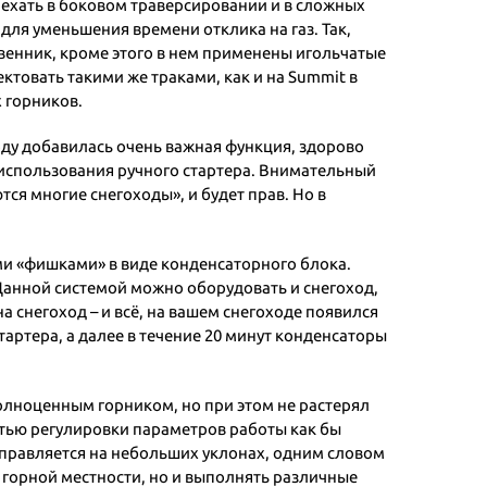
 ехать в боковом траверсировании и в сложных
для уменьшения времени отклика на газ. Так,
ственник, кроме этого в нем применены игольчатые
ктовать такими же траками, как и на Summit в
х горников.
ду добавилась очень важная функция, здорово
 использования ручного стартера. Внимательный
ся многие снегоходы», и будет прав. Но в
и «фишками» в виде конденсаторного блока.
Данной системой можно оборудовать и снегоход,
на снегоход – и всё, на вашем снегоходе появился
тартера, а далее в течение 20 минут конденсаторы
полноценным горником, но при этом не растерял
тью регулировки параметров работы как бы
 управляется на небольших уклонах, одним словом
 горной местности, но и выполнять различные